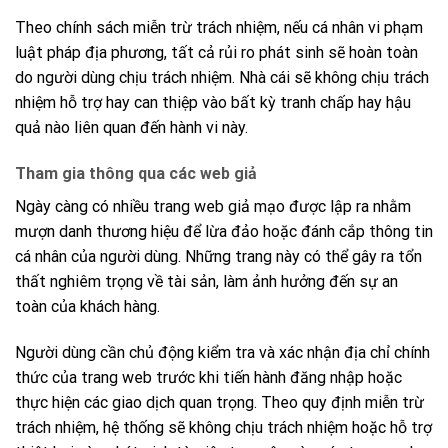
Theo chính sách miễn trừ trách nhiệm, nếu cá nhân vi phạm
luật pháp địa phương, tất cả rủi ro phát sinh sẽ hoàn toàn
do người dùng chịu trách nhiệm. Nhà cái sẽ không chịu trách
nhiệm hỗ trợ hay can thiệp vào bất kỳ tranh chấp hay hậu
quả nào liên quan đến hành vi này.
Tham gia thông qua các web giả
Ngày càng có nhiều trang web giả mạo được lập ra nhằm
mượn danh thương hiệu để lừa đảo hoặc đánh cắp thông tin
cá nhân của người dùng. Những trang này có thể gây ra tổn
thất nghiêm trọng về tài sản, làm ảnh hưởng đến sự an
toàn của khách hàng.
Người dùng cần chủ động kiểm tra và xác nhận địa chỉ chính
thức của trang web trước khi tiến hành đăng nhập hoặc
thực hiện các giao dịch quan trọng. Theo quy định miễn trừ
trách nhiệm, hệ thống sẽ không chịu trách nhiệm hoặc hỗ trợ