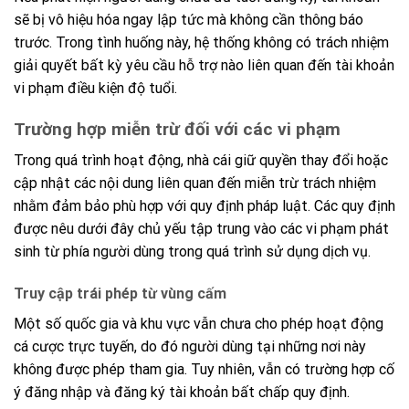
sẽ bị vô hiệu hóa ngay lập tức mà không cần thông báo
trước. Trong tình huống này, hệ thống không có trách nhiệm
giải quyết bất kỳ yêu cầu hỗ trợ nào liên quan đến tài khoản
vi phạm điều kiện độ tuổi.
Trường hợp miễn trừ đối với các vi phạm
Trong quá trình hoạt động, nhà cái giữ quyền thay đổi hoặc
cập nhật các nội dung liên quan đến miễn trừ trách nhiệm
nhằm đảm bảo phù hợp với quy định pháp luật. Các quy định
được nêu dưới đây chủ yếu tập trung vào các vi phạm phát
sinh từ phía người dùng trong quá trình sử dụng dịch vụ.
Truy cập trái phép từ vùng cấm
Một số quốc gia và khu vực vẫn chưa cho phép hoạt động
cá cược trực tuyến, do đó người dùng tại những nơi này
không được phép tham gia. Tuy nhiên, vẫn có trường hợp cố
ý đăng nhập và đăng ký tài khoản bất chấp quy định.