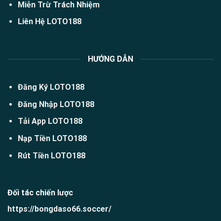
Miễn Trừ Trách Nhiệm
Liên Hệ LOTO188
HƯỚNG DẪN
Đăng Ký LOTO188
Đăng Nhập LOTO188
Tải App LOTO188
Nạp Tiền LOTO188
Rút Tiền LOTO188
Đối tác chiến lược
https://bongdaso66.soccer/