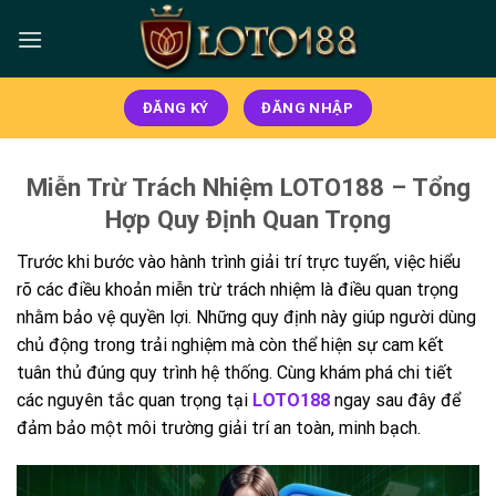
Bỏ
qua
nội
dung
ĐĂNG KÝ
ĐĂNG NHẬP
Miễn Trừ Trách Nhiệm LOTO188 – Tổng
Hợp Quy Định Quan Trọng
Trước khi bước vào hành trình giải trí trực tuyến, việc hiểu
rõ các điều khoản miễn trừ trách nhiệm là điều quan trọng
nhằm bảo vệ quyền lợi. Những quy định này giúp người dùng
chủ động trong trải nghiệm mà còn thể hiện sự cam kết
tuân thủ đúng quy trình hệ thống. Cùng khám phá chi tiết
các nguyên tắc quan trọng tại
LOTO188
ngay sau đây để
đảm bảo một môi trường giải trí an toàn, minh bạch.