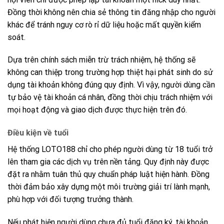
Đồng thời không nên chia sẻ thông tin đăng nhập cho người
khác để tránh nguy cơ rò rỉ dữ liệu hoặc mất quyền kiểm
soát.
Dựa trên chính sách miễn trừ trách nhiệm, hệ thống sẽ
không can thiệp trong trường hợp thiệt hại phát sinh do sử
dụng tài khoản không đúng quy định. Vì vậy, người dùng cần
tự bảo vệ tài khoản cá nhân, đồng thời chịu trách nhiệm với
mọi hoạt động và giao dịch được thực hiện trên đó.
Điều kiện về tuổi
Hệ thống LOTO188 chỉ cho phép người dùng từ 18 tuổi trở
lên tham gia các dịch vụ trên nền tảng. Quy định này được
đặt ra nhằm tuân thủ quy chuẩn pháp luật hiện hành. Đồng
thời đảm bảo xây dựng một môi trường giải trí lành mạnh,
phù hợp với đối tượng trưởng thành.
Nếu phát hiện người dùng chưa đủ tuổi đăng ký, tài khoản