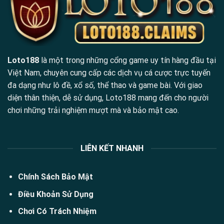
Loto188
là một trong những cổng game uy tín hàng đầu tại
Việt Nam, chuyên cung cấp các dịch vụ cá cược trực tuyến
đa dạng như lô đề, xổ số, thể thao và game bài. Với giao
diện thân thiện, dễ sử dụng, Loto188 mang đến cho người
chơi những trải nghiệm mượt mà và bảo mật cao.
LIÊN KẾT NHANH
Chính Sách Bảo Mật
Điều Khoản Sử Dụng
Chơi Có Trách Nhiệm