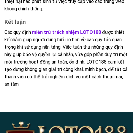
thiệt hại nào phát sinh từ việc truy cập vào các trang web
không chính thống.
Kết luận
Các quy định
miễn trừ trách nhiệm LOTO188
được thiết
kế nhằm giúp người dùng hiểu rõ hơn về các quy tắc quan
trọng khi sử dụng nền tảng. Việc tuân thủ những quy định
này giúp bảo vệ quyền lợi cá nhân, vừa góp phần duy trì một
môi trường hoạt động an toàn, ổn định. LOTO188 cam kết
tạo dựng không gian giải trí công khai, minh bạch, để tất cả
thành viên có thể trải nghiệm dịch vụ một cách thoải mái,
an tâm.